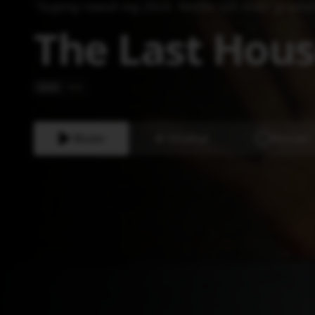
"
Sugeng rawuh ing 2025. Netflix isih mikir gradie
The Last Hou
2026
FILM
Muter
Dhaftar
Rincian