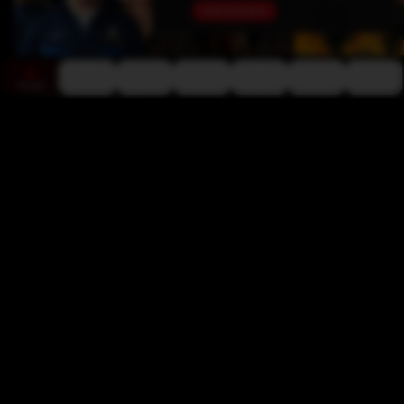
View Domains
Accueil
Films
Séries TV
Ma Liste
navbar.actors
Sports
Rechercher
Nouveautés