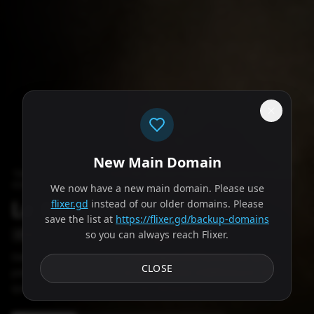
New Main Domain
"
Notre page d'accueil ne ressemble pas à un PowerPoint de votre exposé de
4ème.
"
We now have a new main domain. Please use
Le Dernier Refuge
flixer.gd
instead of our older domains. Please
save the list at
https://flixer.gd/backup-domains
so you can always reach Flixer.
2026
FILM
Des forces inexplicables enferment une famille de quatre
CLOSE
personnes à l'intérieur de leur maison indéfiniment. Alors
que les luxes modernes et les nécessités...